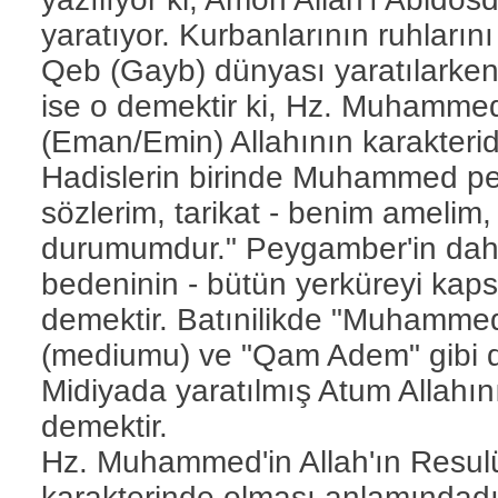
yaratıyor. Kurbanlarının ruhlarını
Qeb (Gayb) dünyası yaratılarken
ise o demektir ki, Hz. Muhamme
(Eman/Emin) Allahının karakteridi
Hadislerin birinde Muhammed pe
sözlerim, tarikat - benim amelim,
durumumdur." Peygamber'in dahi
bedeninin - bütün yerküreyi kap
demektir. Batınilikde "Muhamme
(mediumu) ve "Qam Adem" gibi d
Midiyada yaratılmış Atum Allahı
demektir.
Hz. Muhammed'in Allah'ın Resul
karakterinde olması anlamındadı