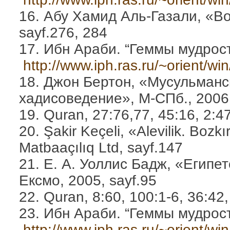
16. Абу Хамид Аль-Газали, «Во
sayf.276, 284
17. Ибн Араби. “Геммы мудрости”
http://www.iph.ras.ru/~orient/wi
18. Джон Бертон, «Мусульманс
хадисоведение», М-СПб., 2006,
19. Quran, 27:76,77, 45:16, 2:4
20. Şakir Keçeli, «Alevilik. Boz
Matbaaçılıq Ltd, sayf.147
21. Е. А. Уоллис Бадж, «Египе
Ексмо, 2005, sayf.95
22. Quran, 8:60, 100:1-6, 36:42,
23. Ибн Араби. “Геммы мудрости
http://www.iph.ras.ru/~orient/wi