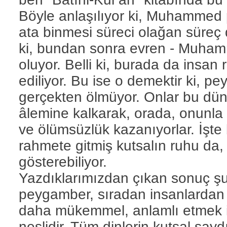
Böyle anlaşılıyor ki, Muhammed 
ata binmesi süreci olağan süreç de
ki, bundan sonra evren - Muhamm
oluyor. Belli ki, burada da insa
ediliyor. Bu ise o demektir ki, pe
gerçekten ölmüyor. Onlar bu dü
âlemine kalkarak, orada, onunla 
ve ölümsüzlük kazanıyorlar. İşt
rahmete gitmiş kutsalın ruhu da,
gösterebiliyor.
Yazdıklarımızdan çıkan sonuç şudu
peygamber, sıradan insanlardan f
daha mükemmel, anlamlı etmek içi
neslidir. Tüm dinlerin kutsal sayd