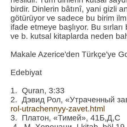
birdir. Dinlerin bâtınî, yani gizli 
götürüyor ve sadece bu birim ilmi
ifade etmeye başlıyor. Bu sırları 
ve b. kutsal kitaplarda neden bah
Makale Azerice'den Türkçe'ye Goo
Edebiyat
1. Quran, 3:33
2. Дэвид Рол, «Утраченный за
rol-utrachennyy-zavet.html
3. Платон, «Тимей», 41Б,Д,С
4. М. Хоренаци, I kitab, böl.19