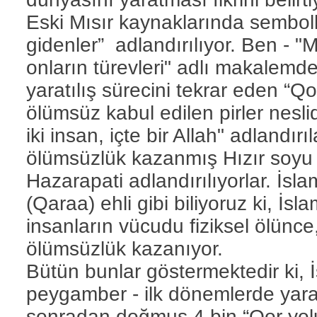
Eski Mısır kaynaklarında semboll
gidenler” adlandırılıyor. Ben - "Mı
onların türevleri" adlı makalemd
yaratılış sürecini tekrar eden “Q
ölümsüz kabul edilen pirler nesl
iki insan, içte bir Allah" adlandır
ölümsüzlük kazanmış Hızır soyu
Hazarapati adlandırılıyorlar. İsla
(Qaraa) ehli gibi biliyoruz ki, İ
insanların vücudu fiziksel ölünce
ölümsüzlük kazanıyor.
Bütün bunlar göstermektedir ki, İ
peygamber - ilk dönemlerde yarat
sonradan doğmuş 4 bin “Qor yolu