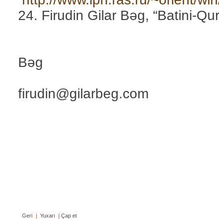
24. Firudin Gilar Bəg, “Batini-Qu
Firudi
Bəg
firudin@gilarbeg.com
Geri
|
Yuxarı
|
Çap et