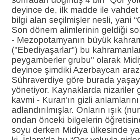
deyince de, ilk madde ile vahdet
bilgi alan seçilmişler nesli, yani 
Son dönem alimlerinin geldiği so
- Mezopotamyanın büyük kahrama
("Ebediyaşarlar") bu kahramanları
peygamberler grubu" olarak Midi
deyince şimdiki Azerbaycan araz
Sühraverdiye göre burada yaşayan
yönetiyor. Kaynaklarda nizariler gi
kavmi - Kuran'ın gizli anlamlarını b
adlandırılmışlar. Onların ışık (n
ondan önceki bilgelerin öğretis
soyu derken Midiya ülkesinde yaş
ki, İslam'da bu “Qor yoluyla giden