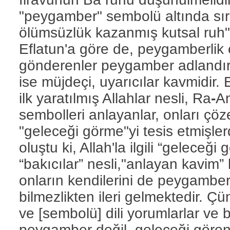
"peygamber" sembolü altında sır
ölümsüzlük kazanmış kutsal ruh" 
Eflatun'a göre de, peygamberlik e
gönderenler peygamber adlandırıl
ise müjdeçi, uyarıcılar kavmidir. E
ilk yaratılmış Allahlar nesli, Ra
-
Am
sembolleri anlayanlar, onları çö
"geleceği görme"yi tesis etmişle
oluştu ki, Allah'la ilgili “geleceğ
“bakıcılar” nesli,"anlayan kavim”
onların kendilerini de peygamber
bilmezlikten ileri gelmektedir. Ç
ve [sembolü] dili yorumlarlar ve
peygamber değil, geleceği görenl