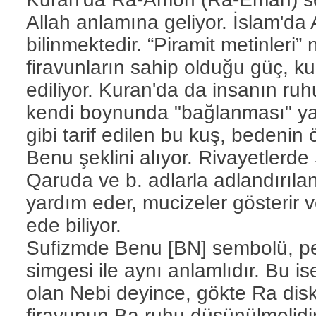
Allah anlamına geliyor. İslam'da 
bilinmektedir. “Piramit metinleri”
firavunların sahip olduğu güç, k
ediliyor. Kuran'da da insanın ru
kendi boynunda "bağlanması" yazıl
gibi tarif edilen bu kuş, bedeni
Benu şeklini alıyor. Rivayetlerd
Qaruda ve b. adlarla adlandırıla
yardım eder, mucizeler gösterir
ede biliyor.
Sufizmde Benu [BN] sembolü, p
simgesi ile aynı anlamlıdır. Bu i
olan Nebi deyince, gökte Ra disk
firavunun Ba ruhu düşünülmelidir