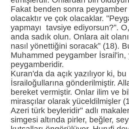
Fakat benden sonra peygamber o
olacaktır ve çok olacaklar. "Pey
yapmayı tavsiye ediyorsun?”. O, ş
anda sadık olun. Onlara ait olanı 
nasıl yönettiğini soracak” (18). B
Muhammed peygamber İsrail'in, ya
peygamberidir.
Kuran'da da açık yazılıyor ki, bu 
İsrailoğullarına gönderilmiştir. A
bereket vermiştir. Onlar ilim ve bi
mirasçılar olarak yüceldilmişler (1
Azeri türk beyleridir" adlı makale
simgesi altında pirler, beğler, sey
kutsalları öngörülüyor. Hurufi dey