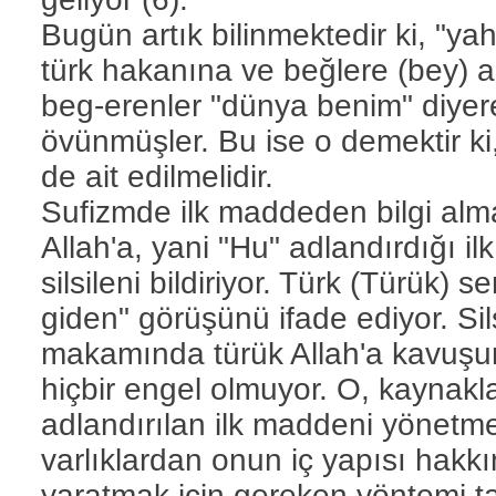
Bugün artık bilinmektedir ki, "y
türk hakanına ve beğlere (bey) a
beg-erenler "dünya benim" diyere
övünmüşler. Bu ise o demektir k
de ait edilmelidir.
Sufizmde ilk maddeden bilgi alma 
Allah'a, yani "Hu" adlandırdığı i
silsileni bildiriyor. Türk (Türük
giden" görüşünü ifade ediyor. Sil
makamında türük Allah'a kavuşur
hiçbir engel olmuyor. O, kaynaklar
adlandırılan ilk maddeni yönetme
varlıklardan onun iç yapısı hakkın
yaratmak için gereken yöntemi ta