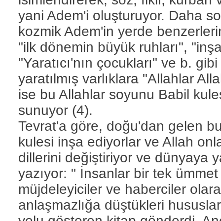
yani Adem'i oluşturuyor. Daha s
kozmik Adem'in yerde benzerlerin
"ilk dönemin büyük ruhları", "inşaa
"Yaratıcı'nın çocukları" ve b. gibi
yaratılmış varlıklara "Allahlar All
ise bu Allahlar soyunu Babil kule
sunuyor (4).
Tevrat'a göre, doğu'dan gelen bu 
kulesi inşa ediyorlar ve Allah onl
dillerini değiştiriyor ve dünyaya
yazıyor: " İnsanlar bir tek ümmet
müjdeleyiciler ve haberciler olar
anlaşmazlığa düştükleri hususlar
yolu gösteren kitap gönderdi. Anc