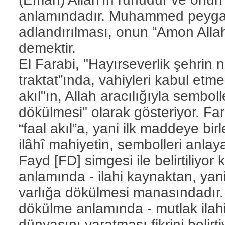
anlamındadır. Muhammed peyga
adlandırılması, onun “Amon Alla
demektir.
El Farabi, "Hayırseverlik şehrin
traktat”ında, vahiyleri kabul etm
akıl"ın, Allah aracılığıyla sembol
dökülmesi" olarak gösteriyor. Far
“faal akıl”a, yani ilk maddeye bir
ilâhî mahiyetin, sembolleri anlay
Fayd [FD] simgesi ile belirtiliyor
anlamında - ilahi kaynaktan, yan
varlığa dökülmesi manasındadır.
dökülme anlamında - mutlak ilahi
dünyasını yaratması fikrini belirti