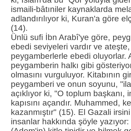
ismaili-bâtıniler kaynaklarda mela
adlandırılıyor ki, Kuran'a göre e
(14).
Ünlü sufi İbn Arabî'ye göre, peyg
ebedi seviyeleri vardır ve ateşte,
peygamberlerle ebedi oluyorlar.
peygamberin halkı gibi gösteriyo
olmasını vurguluyor. Kitabının 
peygamberi ve onun soyunu, "ilah
açıklıyor ki, "O toplum başkanı, i
kapısını açandır. Muhammed, k
kazanmıştır" (15). El Gazali irsi
insanlar hakkında şöyle yazıyor: 
(Adem'in) kitle tipidir ve bilme