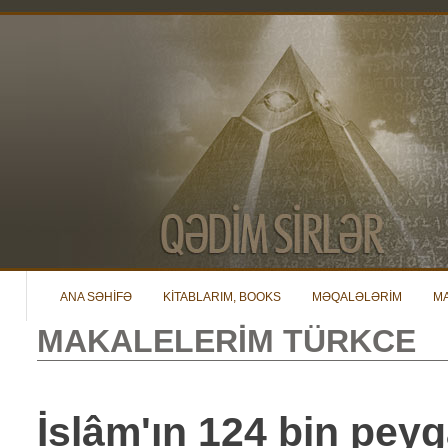
ANA SƏHİFƏ
KİTABLARIM, BOOKS
MƏQALƏLƏRİM
M
MAKALELERİM TÜRKCE
İslâm'ın 124 bin pey