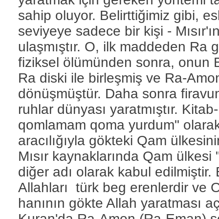
sahip oluyor. Belirttiğimiz gibi, 
seviyeye sadece bir kişi - Mısır'
ulaşmıştır. O, ilk maddeden Ra g
fiziksel ölümünden sonra, onun 
Ra diski ile birleşmiş ve Ra-Amo
dönüşmüştür. Daha sonra firavu
ruhlar dünyası yaratmıştır. Kita
qomlamam qoma yurdum" olarak a
aracılığıyla gökteki Qam ülkesini
Mısır kaynaklarında Qam ülkesi "
diğer adı olarak kabul edilmiştir.
Allahları türk beg erenlerdir ve 
hanının gökte Allah yaratması açı
Kuran'da Ra-Amon (Ra-Eman) se