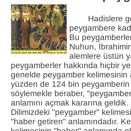
Hadislere gör
peygambere kada
Bu peygamberler
Nuhun, İbrahimin 
alemlere üstün ya
peygamberler hakkında hiçbir yerd
genelde peygamber kelimesinin as
yüzden de 124 bin peygamberin ki
söylemekle beraber, "peygamber"
anlamını açmak kararına geldik.
Dilimizdeki "peygamber" kelimesi 
"haber getiren" anlamındadır. K
kelimesinin "haber" anlamında ol