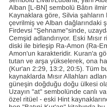
Alban [L-BN] sembolü Bâtın ilmin
Kaynaklara göre, Silvia şahların
çevrilmiş ve Alban dağlarındaki 
Firdevsi "Şehname"sinde, uzayda
Cemşid adlandırıyor. Eski Mısır r
diski ile birleşip Ra-Amon (Ra-E
Amon'un karakteridir. Kuran'a gö
tutan ve arşa yükselerek, ona ha
(Kur'an 2:29, 13:2, 20:5). Tüm bu
kaynaklarda Mısır Allahları adlan
güneşin doğduğu doğu ülkesi ola
Uzayın "at" sembolünde canlı va
özel ritüel - eski Hint kaynaklar
ben "Batıni-Kur'an" kitabında bu r