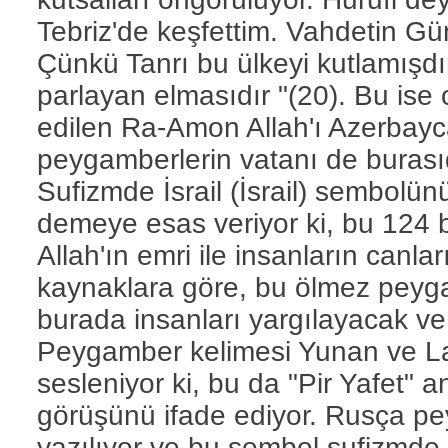
Tebriz'de keşfettim. Vahdetin Gü
Çünkü Tanrı bu ülkeyi kutlamışdı
parlayan elmasıdır "(20). Bu ise 
edilen Ra-Amon Allah'ı Azerbayc
peygamberlerin vatanı de burasıd
Sufizmde İsrail (İsrail) sembolün
demeye esas veriyor ki, bu 124
Allah'ın emri ile insanların canla
kaynaklara göre, bu ölmez peyga
burada insanları yargılayacak v
Peygamber kelimesi Yunan ve Lati
sesleniyor ki, bu da "Pir Yafet" a
görüşünü ifade ediyor. Rusça pe
yazılıyor ve bu sembol sufizmde "