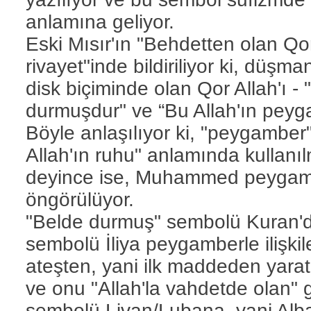
anlamına geliyor.
Eski Mısır'ın "Behdetten olan Qo
rivayet"inde bildiriliyor ki, düşma
disk biçiminde olan Qor Allah'ı - 
durmuşdur" ve “Bu Allah'ın peyga
Böyle anlaşılıyor ki, "peygamber
Allah'ın ruhu" anlamında kullanı
deyince ise, Muhammed peygambe
öngörülüyor.
"Belde durmuş" sembolü Kuran'da 
sembolü İliya peygamberle ilişkile
ateşten, yani ilk maddeden yarat
ve onu "Allah'la vahdetde olan" g
sembolü Livan/Lubana, yani Alban 