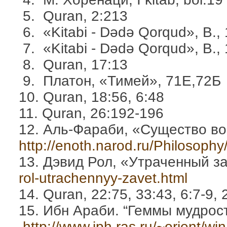
5. Quran, 2:213
6. «Kitabi - Dədə Qorqud», B., 
7. «Kitabi - Dədə Qorqud», B., 
8. Quran, 17:13
9. Платон, «Тимей», 71Е,72Б
10. Quran, 18:56, 6:48
11. Quran, 26:192-196
12. Аль-Фараби, «Существо воп
http://enoth.narod.ru/Philosophy
13. Дэвид Рол, «Утраченный за
rol-utrachennyy-zavet.html
14. Quran, 22:75, 33:43, 6:7-9, 
15. Ибн Араби. “Геммы мудрости”
http://www.iph.ras.ru/~orient/wi