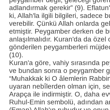
adlandırmak gerekir” (9). Eflatun
ki, Allah'la ilgili bilgileri, sadece
verebilir. Çünkü Allah onlarda gele
etmiştir. Peygamber derken de 
anlaşılmalıdır. Kuran'da da özel ola
gönderilen peygamberleri müjdec
(10).
Kuran'a göre, vahiy sırasında p
ve bundan sonra o peygamber gib
“Muhakkak ki O âlemlerin Rabbin
uyaran nebîlerden olman için, se
Arapça ile indirmiştir. O, daha evv
Ruhul-Emin sembolü, adından anl
(Eman) Allah'ın ruhudur ve onun