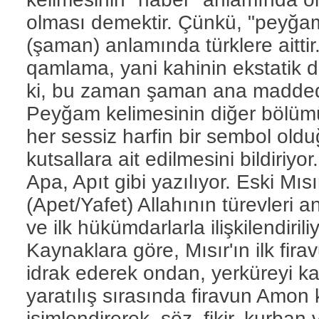
olması demektir. Çünkü, "peyğa
(şaman) anlamında türklere aitt
qamlama, yani kahinin ekstatik 
ki, bu zaman şaman ana maddeden
Peyğam kelimesinin diğer bölüm
her sessiz harfin bir sembol oldu
kutsallara ait edilmesini bildiriy
Apa, Apıt gibi yazılıyor. Eski Mıs
(Apet/Yafet) Allahının türevleri a
ve ilk hükümdarlarla ilişkilendiriliy
Kaynaklara göre, Mısır'ın ilk fir
idrak ederek ondan, yerküreyi ka
yaratılış sırasında firavun Amon 
isimlendirerek, söz, fikir, kurban