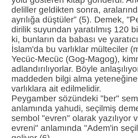
deliller geldikten sonra, arala
ayrılığa düştüler” (5). Demek, "
dirilik suyundan yaratılmış 120 bin
ki, bunların da babası ve yaratıc
İslam'da bu varlıklar mülteciler (
Yecüc-Mecüc (Gog-Magog), kimmir
adlandırılıyorlar. Böyle anlaşılıy
maddeden bilgi alma yeteneğine 
varlıklara ait edilmelidir.
Peygamber sözündeki "ber" sembolü
anlamında yahudi, seçilmiş demek
sembol "evren" olarak yazılıyor v
evreni" anlamında "Adem'in seçilm
geliyor (6).