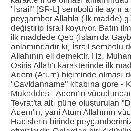
"İsrail" [SR-L] sembolü ile aynı 
peygamber Allahla (ilk madde) gü
değiştirip İsrail koyuyor. Batın 
ilk maddede Qeb (İslam'da Gayb
anlamındadır ki, İsrail sembolü de
Allahının eli demektir. Hz. Muh
Osiris Allah'ı karakterinde ilk m
Adem (Atum) biçiminde olması de
"Cavidanname" kitabına gore - K
Mukaddes - Adem'in vücudunda
Tevrat'ta altı güne oluşturulan "
Adem'in, yani Atum Allahının vüc
Hadislerin birinde peygamberimiz 
etmişlerdir. Onlardan biri öldüyü